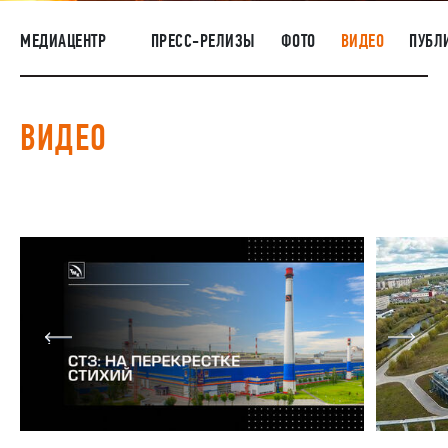
НАШИ ЛЮДИ
МЕДИАЦЕНТР
ПРЕСС-РЕЛИЗЫ
ФОТО
ВИДЕО
ПУБЛ
ОКРУЖАЮЩАЯ СРЕДА
МЕДИАЦЕНТР
ВИДЕО
ЗАКУПКИ