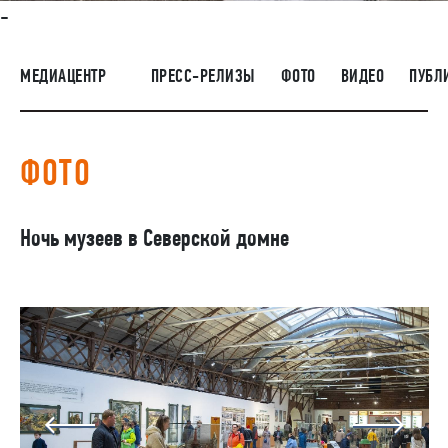
-
НАШИ ЛЮДИ
ОКРУЖАЮЩАЯ СРЕДА
МЕДИАЦЕНТР
ПРЕСС-РЕЛИЗЫ
ФОТО
ВИДЕО
ПУБЛ
МЕДИАЦЕНТР
ЗАКУПКИ
ФОТО
Ночь музеев в Северской домне