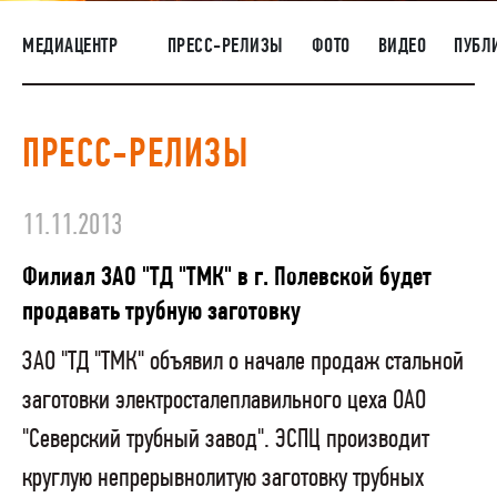
НАШИ ЛЮДИ
МЕДИАЦЕНТР
ПРЕСС-РЕЛИЗЫ
ФОТО
ВИДЕО
ПУБЛ
ОКРУЖАЮЩАЯ СРЕДА
МЕДИАЦЕНТР
ПРЕСС-РЕЛИЗЫ
ЗАКУПКИ
11.11.2013
Филиал ЗАО "ТД "ТМК" в г. Полевской будет
продавать трубную заготовку
ЗАО "ТД "ТМК" объявил о начале продаж стальной
заготовки электросталеплавильного цеха ОАО
"Северский трубный завод". ЭСПЦ производит
круглую непрерывнолитую заготовку трубных