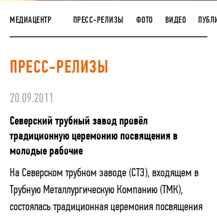
НАШИ ЛЮДИ
МЕДИАЦЕНТР
ПРЕСС-РЕЛИЗЫ
ФОТО
ВИДЕО
ПУБЛ
ОКРУЖАЮЩАЯ СРЕДА
МЕДИАЦЕНТР
ПРЕСС-РЕЛИЗЫ
ЗАКУПКИ
20.09.2011
Северский трубный завод провёл
традиционную церемонию посвящения в
молодые рабочие
На Северском трубном заводе (СТЗ), входящем в
Трубную Металлургическую Компанию (ТМК),
состоялась традиционная церемония посвящения