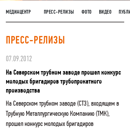
НАШИ ЛЮДИ
МЕДИАЦЕНТР
ПРЕСС-РЕЛИЗЫ
ФОТО
ВИДЕО
ПУБЛ
ОКРУЖАЮЩАЯ СРЕДА
МЕДИАЦЕНТР
ПРЕСС-РЕЛИЗЫ
ЗАКУПКИ
07.09.2012
На Северском трубном заводе прошел конкурс
молодых бригадиров трубопрокатного
производства
На Северском трубном заводе (СТЗ), входящем в
Трубную Металлургическую Компанию (ТМК),
прошел конкурс молодых бригадиров