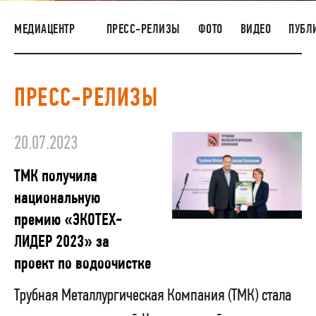
НАШИ ЛЮДИ
МЕДИАЦЕНТР
ПРЕСС-РЕЛИЗЫ
ФОТО
ВИДЕО
ПУБЛ
ОКРУЖАЮЩАЯ СРЕДА
МЕДИАЦЕНТР
ПРЕСС-РЕЛИЗЫ
ЗАКУПКИ
20.07.2023
ТМК получила
национальную
премию «ЭКОТЕХ-
ЛИДЕР 2023» за
проект по водоочистке
Трубная Металлургическая Компания (ТМК) стала