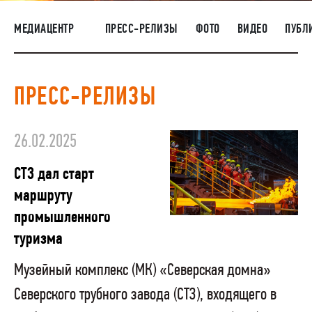
НАШИ ЛЮДИ
МЕДИАЦЕНТР
ПРЕСС-РЕЛИЗЫ
ФОТО
ВИДЕО
ПУБЛ
ОКРУЖАЮЩАЯ СРЕДА
МЕДИАЦЕНТР
ПРЕСС-РЕЛИЗЫ
ЗАКУПКИ
26.02.2025
СТЗ дал старт
маршруту
промышленного
туризма
Музейный комплекс (МК) «Северская домна»
Северского трубного завода (СТЗ), входящего в