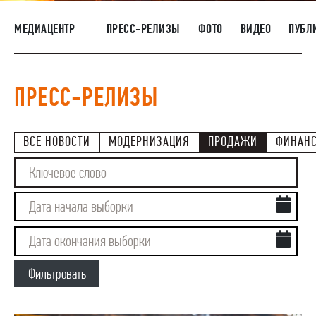
НАШИ ЛЮДИ
МЕДИАЦЕНТР
ПРЕСС-РЕЛИЗЫ
ФОТО
ВИДЕО
ПУБЛ
ОКРУЖАЮЩАЯ СРЕДА
МЕДИАЦЕНТР
ПРЕСС-РЕЛИЗЫ
ЗАКУПКИ
ВСЕ НОВОСТИ
МОДЕРНИЗАЦИЯ
ПРОДАЖИ
ФИНАН
Фильтровать